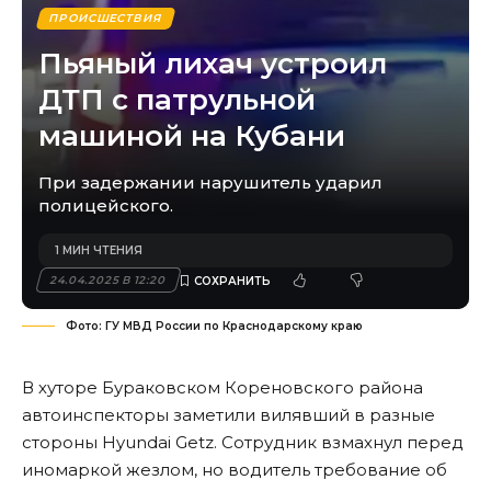
ПРОИСШЕСТВИЯ
Пьяный лихач устроил
ДТП с патрульной
машиной на Кубани
При задержании нарушитель ударил
полицейского.
1 МИН ЧТЕНИЯ
24.04.2025 В 12:20
Фото: ГУ МВД России по Краснодарскому краю
В хуторе Бураковском Кореновского района
автоинспекторы заметили вилявший в разные
стороны Hyundai Getz. Сотрудник взмахнул перед
иномаркой жезлом, но водитель требование об