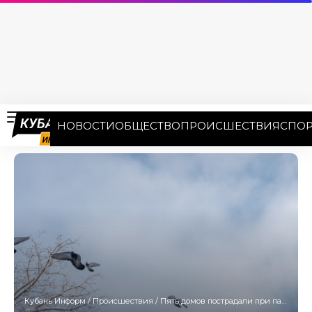
НОВОСТИ
ОБЩЕСТВО
ПРОИСШЕСТВИЯ
СПОР
Кубань Информ
/
Происшествия
/
Пять домов пострадали при падении осколков БПЛА в Краснодарском крае