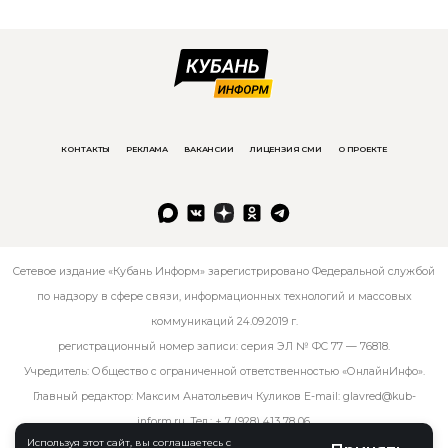
КОНТАКТЫ
РЕКЛАМА
ВАКАНСИИ
ЛИЦЕНЗИЯ СМИ
О ПРОЕКТЕ
Сетевое издание «Кубань Информ» зарегистрировано Федеральной службой
по надзору в сфере связи, информационных технологий и массовых
коммуникаций 24.09.2019 г.
регистрационный номер записи: серия ЭЛ № ФС 77 — 76818.
Учредитель: Общество с ограниченной ответственностью «ОнлайнИнфо».
Главный редактор: Максим Анатольевич Куликов E-mail:
glavred@kub-
inform.ru
. Тел.:
+ 7 (928) 413 78 06
.
Используя этот сайт, вы соглашаетесь с