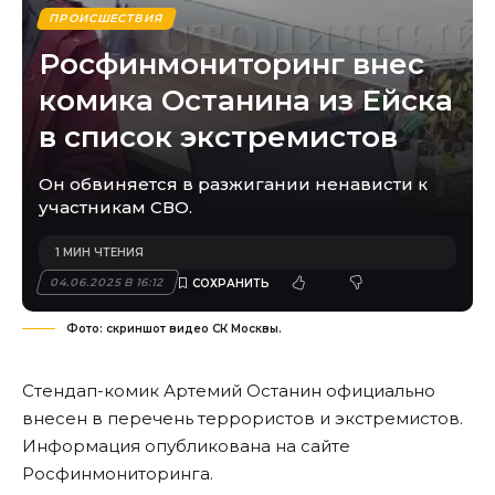
ПРОИСШЕСТВИЯ
Росфинмониторинг внес
комика Останина из Ейска
в список экстремистов
Он обвиняется в разжигании ненависти к
участникам СВО.
1 МИН ЧТЕНИЯ
04.06.2025 В 16:12
Фото: скриншот видео СК Москвы.
Стендап-комик Артемий Останин официально
внесен в перечень террористов и экстремистов.
Информация опубликована на
сайте
Росфинмониторинга.