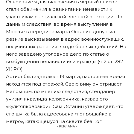
Основанием для включения в черный список
стали обвинения в разжигании ненависти к
участникам специальной военной операции. По
данным следствия, во время выступления в
Москве в середине марта Останин допустил
резкие высказывания в адрес военнослужащих,
получивших ранения в ходе боевых действий. На
него заведено уголовное дело по статье о
возбуждении ненависти или вражды (ч. 2 ст. 282
УК РФ).
Артист был задержан 19 марта, настоящее время
находится под стражей. Свою вину он отрицает.
Напомним, по мнению следствия, стендапер
унизил
инвалида-колясочника, назвав его
«культяпковозкой». Сам Останин утверждает, что
его шутка была адресована «попрошайке в
метро», катающемуся на скейте без ног.
- РЕКЛАМА -