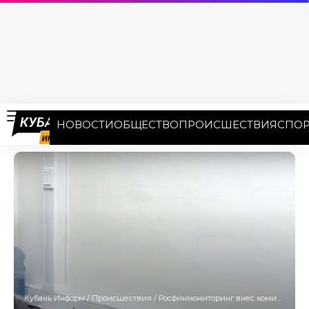
НОВОСТИ
ОБЩЕСТВО
ПРОИСШЕСТВИЯ
СПОР
Кубань Информ
/
Происшествия
/
Росфинмониторинг внес комика Останина из Ейска в список экстремистов