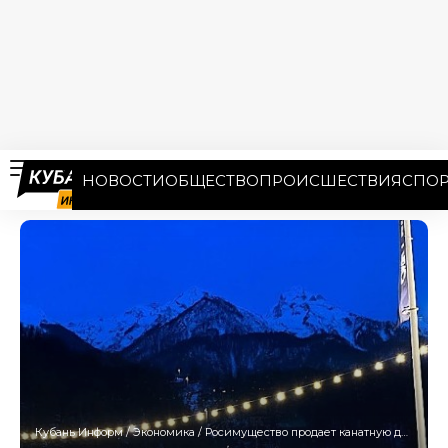
НОВОСТИ
ОБЩЕСТВО
ПРОИСШЕСТВИЯ
СПОР
Кубань Информ
/
Экономика
/
Росимущество продает канатную дорогу в «Роза Хутор» за 992 млн рублей