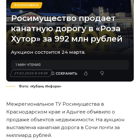
ЭКОНОМИКА
Росимущество продает
канатную дорогу в «Роза
Хутор» за 992 млн рублей
Аукцион состоится 24 марта.
1 МИН ЧТЕНИЯ
27.02.2025 В 09:59
Фото: «Кубань Информ»
Межрегиональное ТУ Росимущества в
Краснодарском крае и Адыгее объявило о
продаже объектов недвижимости. На аукцион
выставлена канатная дорога в Сочи почти за
миллиард рублей.