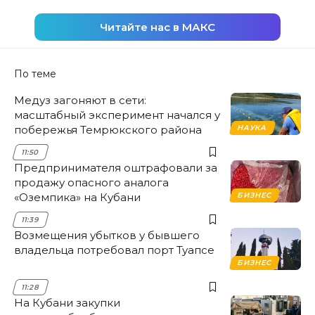
Читайте нас в МАКС
По теме
Медуз загоняют в сети:
масштабный эксперимент начался у
побережья Темрюкского района
НАУКА
11:50
Предпринимателя оштрафовали за
продажу опасного аналога
«Оземпика» на Кубани
БИЗНЕС
11:39
Возмещения убытков у бывшего
владельца потребовал порт Туапсе
БИЗНЕС
11:28
На Кубани закупки