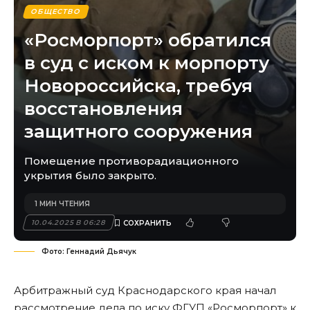
ОБЩЕСТВО
«Росморпорт» обратился
в суд с иском к морпорту
Новороссийска, требуя
восстановления
защитного сооружения
Помещение противорадиационного
укрытия было закрыто.
1 МИН ЧТЕНИЯ
10.04.2025 В 06:28
Фото: Геннадий Дьячук
Арбитражный суд Краснодарского края начал
рассмотрение дела по иску ФГУП «Росморпорт» к