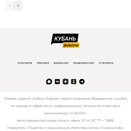
КОНТАКТЫ
РЕКЛАМА
ВАКАНСИИ
ЛИЦЕНЗИЯ СМИ
О ПРОЕКТЕ
Сетевое издание «Кубань Информ» зарегистрировано Федеральной службой
по надзору в сфере связи, информационных технологий и массовых
коммуникаций 24.09.2019 г.
регистрационный номер записи: серия ЭЛ № ФС 77 — 76818.
Учредитель: Общество с ограниченной ответственностью «ОнлайнИнфо».