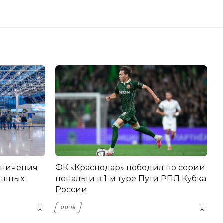
аничения
ФК «Краснодар» победил по серии
душных
пенальти в 1-м туре Пути РПЛ Кубка
России
00:15