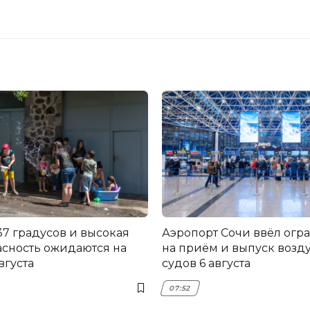
37 градусов и высокая
Аэропорт Сочи ввёл огр
сность ожидаются на
на приём и выпуск воз
вгуста
судов 6 августа
07:52