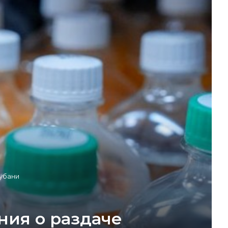
убани
ия о раздаче