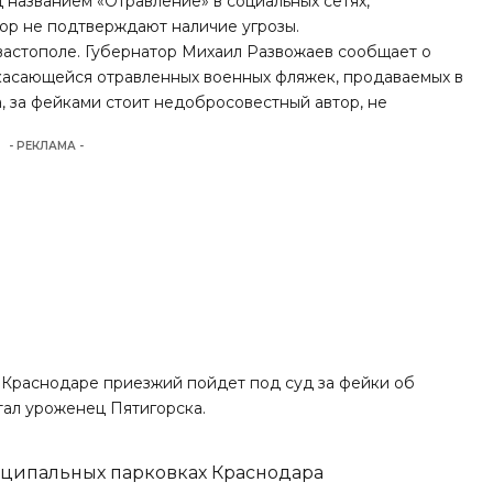
названием «Отравление» в социальных сетях,
ор не подтверждают наличие угрозы.
вастополе. Губернатор Михаил Развожаев сообщает о
асающейся отравленных военных фляжек, продаваемых в
, за фейками стоит недобросовестный автор, не
- РЕКЛАМА -
в Краснодаре приезжий пойдет под суд за фейки об
тал уроженец Пятигорска.
иципальных парковках Краснодара