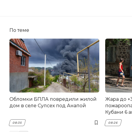
По теме
Обломки БПЛА повредили жилой
Жара до +
дом в селе Супсех под Анапой
пожароопа
Кубани 6 а
08:35
08:26