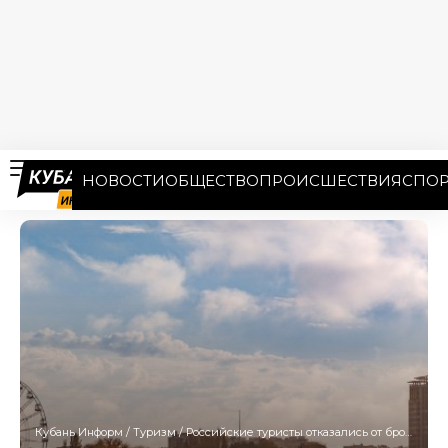
НОВОСТИ
ОБЩЕСТВО
ПРОИСШЕСТВИЯ
СПОР
Кубань Информ
/
Туризм
/
Российские туристы отказались от брони в отеле Анапы и не могут вернуть деньги