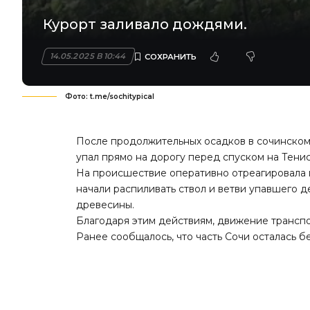
Курорт заливало дождями.
14.05.2025 В 10:44
Фото: t.me/sochitypical
После продолжительных осадков в сочинском
упал прямо на дорогу перед спуском на Тени
На происшествие оперативно отреагировала 
начали распиливать ствол и ветви упавшего д
древесины.
Благодаря этим действиям, движение транспо
Ранее
сообщалось
, что часть Сочи осталась 