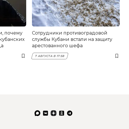
и, почему
Сотрудники противоградовой
 кубанских
службы Кубани встали на защиту
да
арестованного шефа
7 АВГУСТА В 17:58