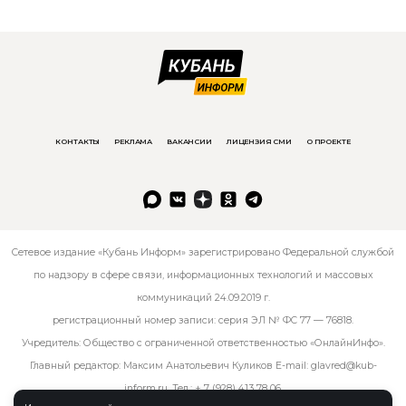
КОНТАКТЫ
РЕКЛАМА
ВАКАНСИИ
ЛИЦЕНЗИЯ СМИ
О ПРОЕКТЕ
Сетевое издание «Кубань Информ» зарегистрировано Федеральной службой
по надзору в сфере связи, информационных технологий и массовых
коммуникаций 24.09.2019 г.
регистрационный номер записи: серия ЭЛ № ФС 77 — 76818.
Учредитель: Общество с ограниченной ответственностью «ОнлайнИнфо».
Главный редактор: Максим Анатольевич Куликов E-mail:
glavred@kub-
inform.ru
. Тел.:
+ 7 (928) 413 78 06
.