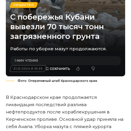
ОБЩЕСТВО
С побережья Кубани
вывезли 70 тысяч тонн
загрязненного грунта
Работы по уборке мазут продолжаются.
1 МИН ЧТЕНИЯ
31.12.2024 В 10:35
Фото: Оперативный штаб Краснодарского края.
В Краснодарском крае продолжается
ликвидация последствий разлива
нефтепродуктов после кораблекрушения в
Керченском проливе. Основной удар приняла на
себя Анапа. Уборка мазута с пляжей курорта