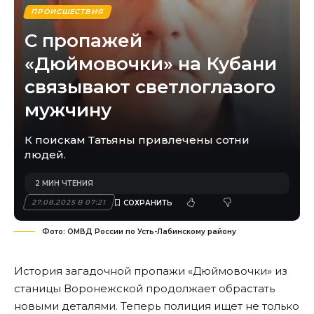
ПРОИСШЕСТВИЯ
С пропажей
«Дюймовочки» на Кубани
связывают светлоглазого
мужчину
К поискам Татьяны привлечены сотни
людей.
2 МИН ЧТЕНИЯ
27.08.2025 В 07:21
Фото: ОМВД России по Усть-Лабинскому району
История загадочной пропажи «Дюймовочки» из
станицы Воронежской продолжает обрастать
новыми деталями. Теперь полиция ищет не только