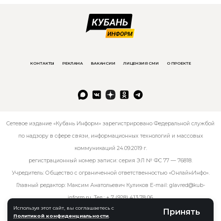
КОНТАКТЫ
РЕКЛАМА
ВАКАНСИИ
ЛИЦЕНЗИЯ СМИ
О ПРОЕКТЕ
Сетевое издание «Кубань Информ» зарегистрировано Федеральной службой
по надзору в сфере связи, информационных технологий и массовых
коммуникаций 24.09.2019 г.
регистрационный номер записи: серия ЭЛ № ФС 77 — 76818.
Учредитель: Общество с ограниченной ответственностью «ОнлайнИнфо».
Главный редактор: Максим Анатольевич Куликов E-mail:
glavred@kub-
inform.ru
. Тел.:
+ 7 (928) 413 78 06
.
Используя этот сайт, вы соглашаетесь с
Принять
Политикой конфиденциальности
.
© kub-inform 2026