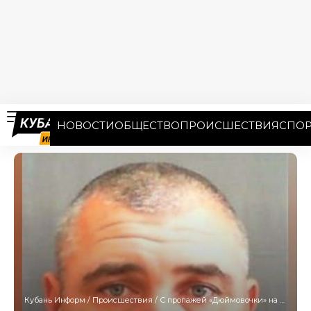
НОВОСТИ
ОБЩЕСТВО
ПРОИСШЕСТВИЯ
СПОР
Кубань Информ
/
Происшествия
/
С пропажей «Дюймовочки» на Кубани связывают светлоглазого мужчину