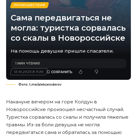
ПРОИСШЕСТВИЯ
Сама передвигаться не
могла: туристка сорвалась
со скалы в Новороссийске
На помощь девушке пришли спасатели.
1 МИН ЧТЕНИЯ
13.10.2025 В 11:36
Фото: t.me/alekseioderov
Накануне вечером на горе Колдун в
Новороссийске произошел несчастный случай.
Туристка сорвалась со скалы и получила тяжелые
травмы. Из-за боли девушка не могла
передвигаться сама и обратилась за помощью