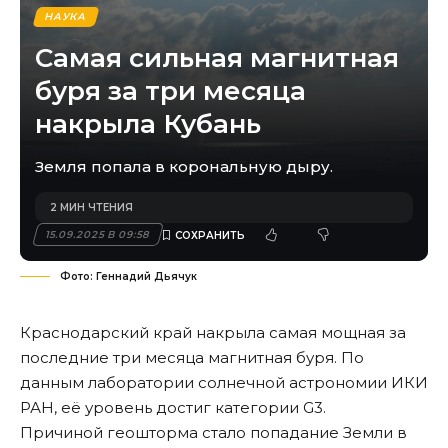
НАУКА
Самая сильная магнитная
буря за три месяца
накрыла Кубань
Земля попала в корональную дыру.
2 МИН ЧТЕНИЯ
15.09.2025 В 09:58
Фото: Геннадий Дьячук
Краснодарский край накрыла самая мощная за
последние три месяца магнитная буря. По
данным лаборатории солнечной астрономии ИКИ
РАН, её уровень достиг категории G3.
Причиной геошторма стало попадание Земли в