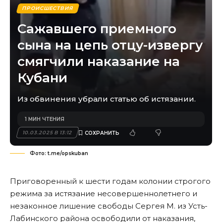
ПРОИСШЕСТВИЯ
Сажавшего приемного
сына на цепь отцу-извергу
смягчили наказание на
Кубани
Из обвинения убрали статью об истязании.
1 МИН ЧТЕНИЯ
10.03.2025 В 13:12
Фото: t.me/opskuban
Приговоренный к шести годам колонии строгого
режима за истязание несовершеннолетнего и
незаконное лишение свободы Сергея М. из Усть-
Лабинского района освободили от наказания,