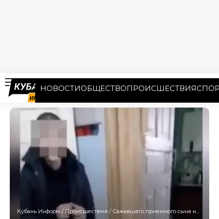
НОВОСТИ
ОБЩЕСТВО
ПРОИСШЕСТВИЯ
СПОР
Кубань Информ
/
Происшествия
/
Сажавшего приемного сына на цепь отцу-извергу смягчили наказание на Кубани