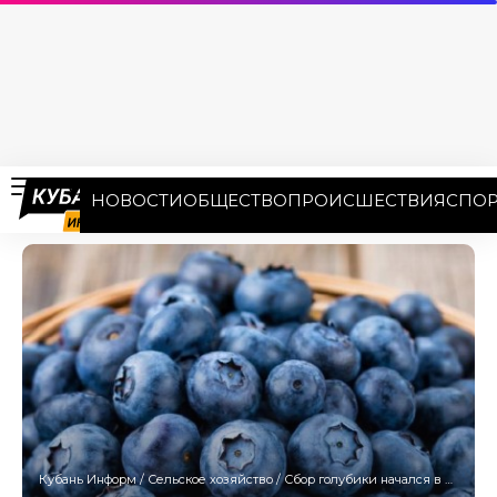
НОВОСТИ
ОБЩЕСТВО
ПРОИСШЕСТВИЯ
СПОР
Кубань Информ
/
Сельское хозяйство
/
Сбор голубики начался в Сочи