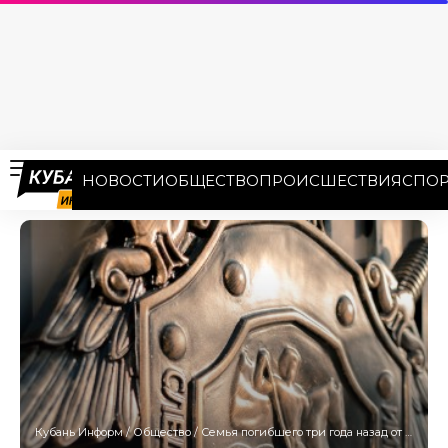
НОВОСТИ
ОБЩЕСТВО
ПРОИСШЕСТВИЯ
СПОР
Кубань Информ
/
Общество
/
Семья погибшего три года назад от удара тока жителя Кубани пожаловалась Бастрыкину на затягивание дела