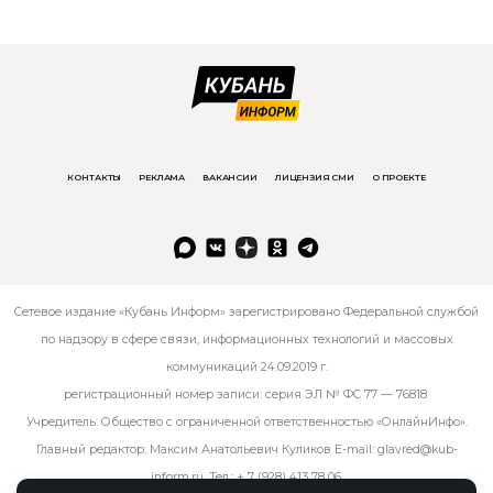
КОНТАКТЫ
РЕКЛАМА
ВАКАНСИИ
ЛИЦЕНЗИЯ СМИ
О ПРОЕКТЕ
Сетевое издание «Кубань Информ» зарегистрировано Федеральной службой
по надзору в сфере связи, информационных технологий и массовых
коммуникаций 24.09.2019 г.
регистрационный номер записи: серия ЭЛ № ФС 77 — 76818.
Учредитель: Общество с ограниченной ответственностью «ОнлайнИнфо».
Главный редактор: Максим Анатольевич Куликов E-mail:
glavred@kub-
inform.ru
. Тел.:
+ 7 (928) 413 78 06
.