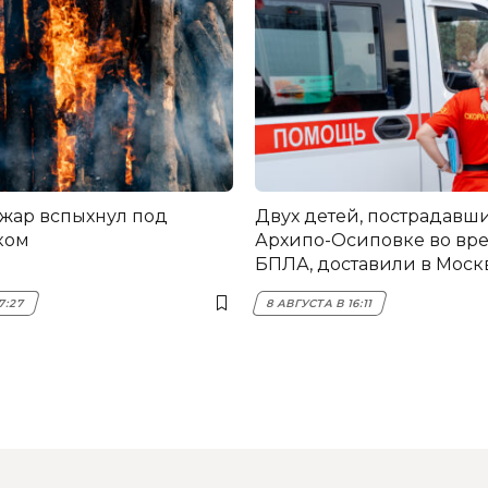
жар вспыхнул под
Двух детей, пострадавши
ком
Архипо-Осиповке во вре
БПЛА, доставили в Моск
7:27
8 АВГУСТА В 16:11