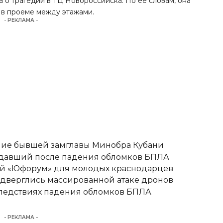
а
о трагедии в ТЦ Новороссийска. По ее словам, она
з в проеме между этажами.
- РЕКЛАМА -
ние бывшей замглавы Минобра Кубани
адавший после падения обломков БПЛА
вый «Юфорум» для молодых краснодарцев
одверглись массированной атаке дронов
следствиях падения обломков БПЛА
- РЕКЛАМА -