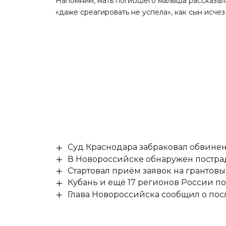
Напомним, мать погибшего малыша
рассказал
«даже среагировать не успела», как сын исче
Суд Краснодара забраковал обвине
В Новороссийске обнаружен постр
Стартовал приём заявок на гранто
Кубань и ещё 17 регионов России п
Глава Новороссийска сообщил о по