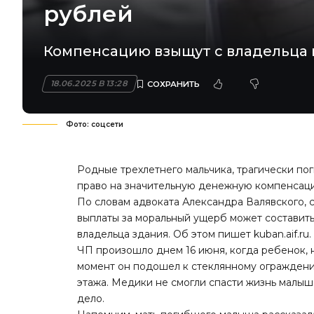
рублей
Компенсацию взыщут с владельца 
18.06.2025 В 13:28
Фото: соцсети
Родные трехлетнего мальчика, трагически по
право на значительную денежную компенсаци
По словам адвоката Александра Валявского, 
выплаты за моральный ущерб может составить 
владельца здания. Об этом
пишет
kuban.aif.ru.
ЧП произошло днем 16 июня, когда ребенок, 
момент он
подошел
к стеклянному ограждени
этажа. Медики не смогли спасти жизнь малы
дело.