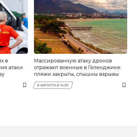
х в
Массированную атаку дронов
мя атаки
отражают военные в Геленджике:
ву
пляжи закрыты, слышны взрывы
8 АВГУСТА В 14:50