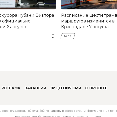
окурора Кубани Виктора
Расписание шести трам
о официально
маршрутов изменится в
и 6 августа
Краснодаре 7 августа
14:09
РЕКЛАМА
ВАКАНСИИ
ЛИЦЕНЗИЯ СМИ
О ПРОЕКТЕ
ировано Федеральной службой по надзору в сфере связи, информационных технол
регистрационный номер записи: серия ЭЛ № ФС 77 — 76818.