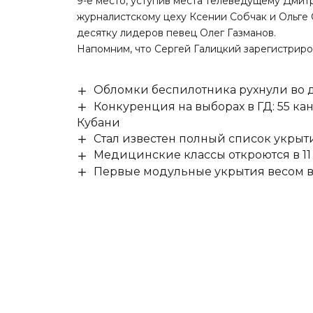
9-е место, уступив места телеведущему Дмитр
журналистскому цеху Ксении Собчак и Ольге С
десятку лидеров певец Олег Газманов.
Напомним, что Сергей Галицкий
зарегистрир
Обломки беспилотника рухнули во д
Конкуренция на выборах в ГД: 55 ка
Кубани
Стал известен полный список укры
Медицинские классы откроются в 11 
Первые модульные укрытия весом в 