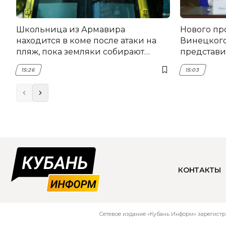
Школьница из Армавира
Нового пр
находится в коме после атаки на
Винецког
пляж, пока земляки собирают
представил
помощь
15:26
15:03
КОНТАКТЫ
Сетевое издание «Кубань Информ» зарегистр