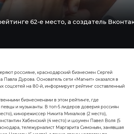
ейтинге 62-е место, а создатель Вконтак
веряют россияне, краснодарский бизнесмен Сергей
а Павла Дурова. Основатель сети «Магнит» оказался в
ных соцсетей на 80-й, информирует рейтинг
составленный
ственными бизнесменами в этом рейтинге, где
певцы и музыканты. В топ-5 лидеров доверия россиян
есто), кинорежиссер Никита Михалков (2 место),
онстантин Хабенский (4 место) и шоумен Павел Воля (5
раснодара, тележурналист Маргарита Симоньян, занявшая