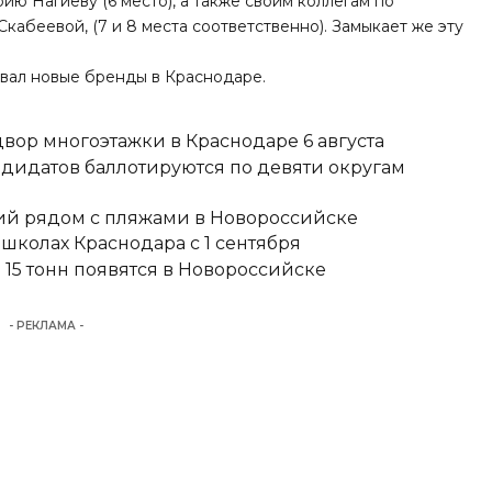
ию Нагиеву (6 место), а также своим коллегам по
кабеевой, (7 и 8 места соответственно). Замыкает же эту
овал
новые бренды в Краснодаре.
вор многоэтажки в Краснодаре 6 августа
ндидатов баллотируются по девяти округам
тий рядом с пляжами в Новороссийске
школах Краснодара с 1 сентября
15 тонн появятся в Новороссийске
- РЕКЛАМА -