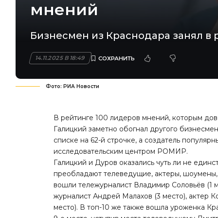
мнений
Бизнесмен из Краснодара занял в р
14.11.2025 В 18:49
Фото: РИА Новости
В рейтинге 100 лидеров мнений, которым до
Галицкий заметно обогнал другого бизнесмен
списке на 62-й строчке, а создатель популяр
исследовательским центром РОМИР.
Галицкий и Дуров оказались чуть ли не един
преобладают телеведущие, актеры, шоумены, 
вошли тележурналист Владимир Соловьёв (1 м
журналист Андрей Малахов (3 место), актер К
место). В топ-10 же также вошла уроженка К