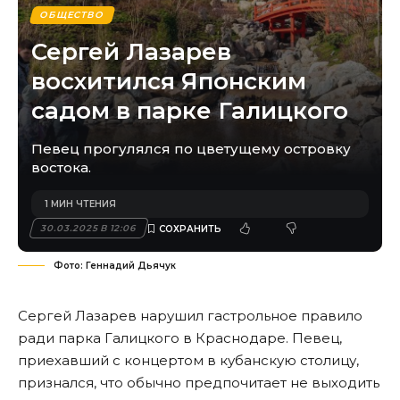
ОБЩЕСТВО
Сергей Лазарев
восхитился Японским
садом в парке Галицкого
Певец прогулялся по цветущему островку
востока.
1 МИН ЧТЕНИЯ
30.03.2025 В 12:06
Фото: Геннадий Дьячук
Сергей Лазарев нарушил гастрольное правило
ради парка Галицкого в Краснодаре. Певец,
приехавший с концертом в кубанскую столицу,
признался, что обычно предпочитает не выходить