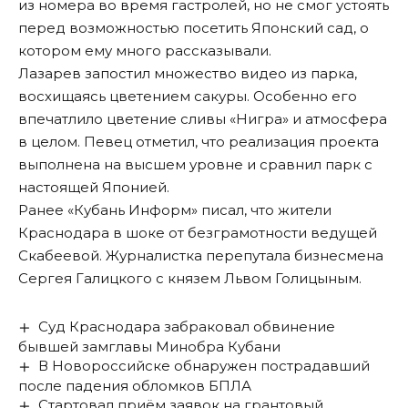
из номера во время гастролей, но не смог устоять
перед возможностью посетить Японский сад, о
котором ему много рассказывали.
Лазарев запостил множество видео из парка,
восхищаясь цветением сакуры. Особенно его
впечатлило цветение сливы «Нигра» и атмосфера
в целом. Певец отметил, что реализация проекта
выполнена на высшем уровне и сравнил парк с
настоящей Японией.
Ранее «Кубань Информ»
писал
, что жители
Краснодара в шоке от безграмотности ведущей
Скабеевой. Журналистка перепутала бизнесмена
Сергея Галицкого с князем Львом Голицыным.
Суд Краснодара забраковал обвинение
бывшей замглавы Минобра Кубани
В Новороссийске обнаружен пострадавший
после падения обломков БПЛА
Стартовал приём заявок на грантовый