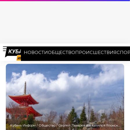
НОВОСТИ
ОБЩЕСТВО
ПРОИСШЕСТВИЯ
СПОР
Кубань Информ
/
Общество
/
Сергей Лазарев восхитился Японским садом в парке Галицкого