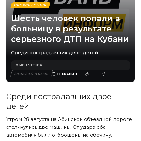
ПРОИСШЕСТВИЯ
Шесть человек попали в
больницу в результате
серьезного ДТП на Кубани
Среди пострадавших двое детей
0 МИН ЧТЕНИЯ
28.08.2019 В 03:00
Среди пострадавших двое
детей
Утром 28 августа на Абинской объездной дороге
столкнулись две машины. От удара оба
автомобиля были отброшены на обочину.