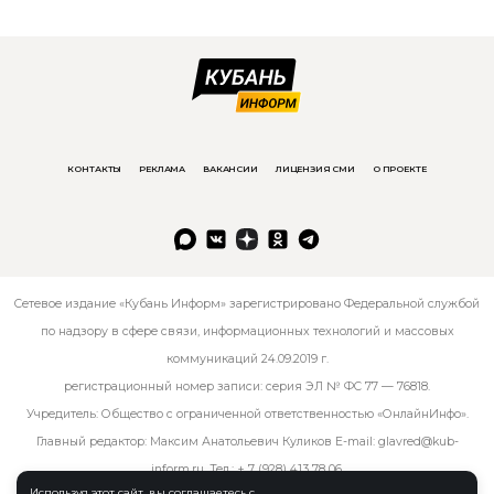
КОНТАКТЫ
РЕКЛАМА
ВАКАНСИИ
ЛИЦЕНЗИЯ СМИ
О ПРОЕКТЕ
Сетевое издание «Кубань Информ» зарегистрировано Федеральной службой
по надзору в сфере связи, информационных технологий и массовых
коммуникаций 24.09.2019 г.
регистрационный номер записи: серия ЭЛ № ФС 77 — 76818.
Учредитель: Общество с ограниченной ответственностью «ОнлайнИнфо».
Главный редактор: Максим Анатольевич Куликов E-mail:
glavred@kub-
inform.ru
. Тел.:
+ 7 (928) 413 78 06
.
Используя этот сайт, вы соглашаетесь с