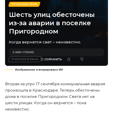
ПРОИСШЕСТВИЯ
Шесть улиц обесточены
из-за аварии в поселке
Пригородном
Когда вернется свет – неизвестно.
0 МИН ЧТЕНИЯ
17.09.2025 В 08:44
Изображение сгенерировано ИИ
Вторая за утро 17 сентября коммунальная авария
произошла в Краснодаре. Теперь обесточены
дома в поселке Пригородном. Света нет на
шести улицах. Когда он вернется – пока
неизвестно.