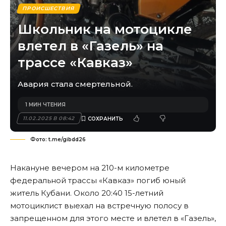
ПРОИСШЕСТВИЯ
Школьник на мотоцикле
влетел в «Газель» на
трассе «Кавказ»
Авария стала смертельной.
1 МИН ЧТЕНИЯ
11.02.2025 В 08:42
Фото: t.me/gibdd26
Накануне вечером на 210-м километре
федеральной трассы «Кавказ» погиб юный
житель Кубани. Около 20:40 15-летний
мотоциклист выехал на встречную полосу в
запрещенном для этого месте и влетел в «Газель»,