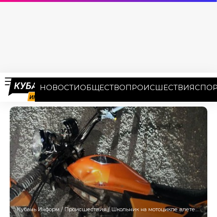
НОВОСТИ
ОБЩЕСТВО
ПРОИСШЕСТВИЯ
СПОР
Кубань Информ
/
Происшествия
/
Школьник на мотоцикле влетел в «Газель» на трассе «Кавказ»