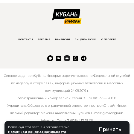
КОНТАКТЫ
РЕКЛАМА
ВАКАНСИИ
ЛИЦЕНЗИЯ СМИ
О ПРОЕКТЕ
Сетевое издание «Кубань Информ» зарегистрировано Федеральной службой
по надзору в сфере связи, информационных технологий и массовых
коммуникаций 24.09.2019 г.
регистрационный номер записи: серия ЭЛ № ФС 77 — 76818.
Учредитель: Общество с ограниченной ответственностью «ОнлайнИнфо».
Главный редактор: Максим Анатольевич Куликов E-mail:
glavred@kub-
inform.ru
. Тел.:
+ 7 (928) 413 78 06
.
Используя этот сайт, вы соглашаетесь с
Принять
Политикой конфиденциальности
.
© kub-inform 2026