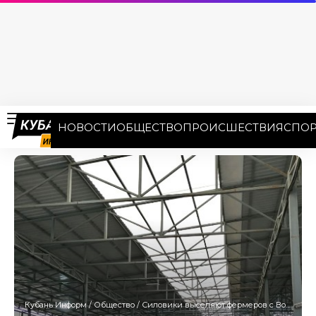
НОВОСТИ
ОБЩЕСТВО
ПРОИСШЕСТВИЯ
СПОР
Кубань Информ
/
Общество
/
Силовики выселяют фермеров с Восточного рынка Анапы