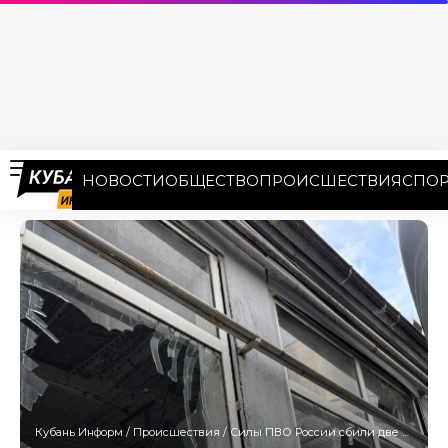
НОВОСТИ
ОБЩЕСТВО
ПРОИСШЕСТВИЯ
СПОР
Кубань Информ
/
Происшествия
/
Силы ПВО России сбили две ракеты в районе Тамани