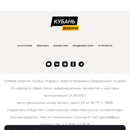
КОНТАКТЫ
РЕКЛАМА
ВАКАНСИИ
ЛИЦЕНЗИЯ СМИ
О ПРОЕКТЕ
Сетевое издание «Кубань Информ» зарегистрировано Федеральной службой
по надзору в сфере связи, информационных технологий и массовых
коммуникаций 24.09.2019 г.
регистрационный номер записи: серия ЭЛ № ФС 77 — 76818.
Учредитель: Общество с ограниченной ответственностью «ОнлайнИнфо».
Главный редактор: Максим Анатольевич Куликов E-mail:
glavred@kub-
inform.ru
. Тел.:
+ 7 (928) 413 78 06
.