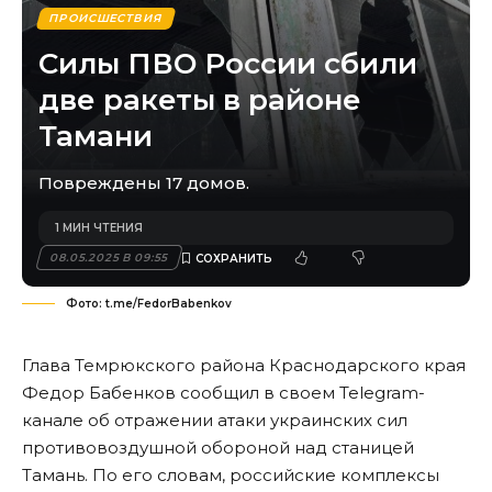
ПРОИСШЕСТВИЯ
Силы ПВО России сбили
две ракеты в районе
Тамани
Повреждены 17 домов.
1 МИН ЧТЕНИЯ
08.05.2025 В 09:55
Фото: t.me/FedorBabenkov
Глава Темрюкского района Краснодарского края
Федор Бабенков сообщил в своем Telegram-
канале об отражении атаки украинских сил
противовоздушной обороной над станицей
Тамань. По его словам, российские комплексы