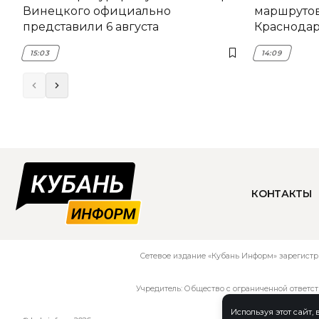
Винецкого официально
маршрутов
представили 6 августа
Краснодаре
15:03
14:09
КОНТАКТЫ
Сетевое издание «Кубань Информ» зарегистр
Учредитель: Общество с ограниченной ответс
Используя этот сайт,