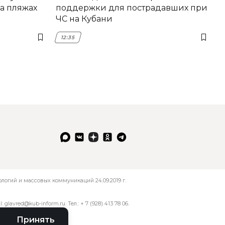
а пляжах
поддержки для пострадавших при
ЧС на Кубани
12:35
огий и массовых коммуникаций 24.09.2019 г.
l:
glavred@kub-inform.ru
. Тел.:
+ 7 (928) 413 78 06
.
Принять