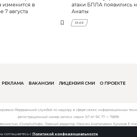
 изменится в
атаки БПЛА появились н
 7 августа
Анапы
13:03
РЕКЛАМА
ВАКАНСИИ
ЛИЦЕНЗИЯ СМИ
О ПРОЕКТЕ
ировано Федеральной службой по надзору в сфере связи, информационных технол
регистрационный номер записи: серия ЭЛ № ФС 77 — 76818.
твенностью «ОнлайнИнфо». Главный редактор: Максим Анатольевич Куликов E-mai
 вы соглашаетесь с
Политикой конфиденциальности
.