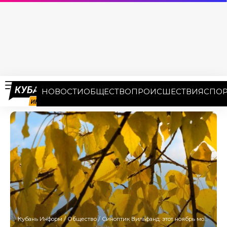
НОВОСТИ
ОБЩЕСТВО
ПРОИСШЕСТВИЯ
СПОР
Кубань Информ
/
Общество
/
Синоптик Вильфанд: этот ноябрь может войти в десятку самых теплых в истории