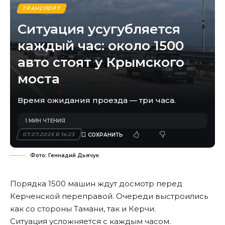
ТРАНСПОРТ
Ситуация усугубляется
каждый час: около 1500
авто стоят у Крымского
моста
Время ожидания проезда — три часа.
1 МИН ЧТЕНИЯ
07.07.2025 В 14:23
Фото: Геннадий Дьячук
Порядка 1500 машин ждут досмотр перед
Керченской переправой. Очереди выстроились
как со стороны Тамани, так и Керчи.
Ситуация усложняется с каждым часом.