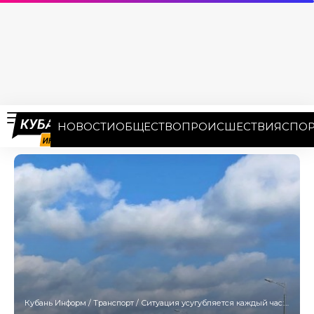
НОВОСТИ
ОБЩЕСТВО
ПРОИСШЕСТВИЯ
СПОР
Кубань Информ
/
Транспорт
/
Ситуация усугубляется каждый час: около 1500 авто стоят у Крымского моста