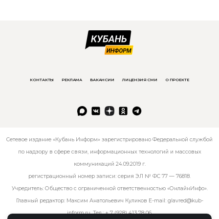
КОНТАКТЫ
РЕКЛАМА
ВАКАНСИИ
ЛИЦЕНЗИЯ СМИ
О ПРОЕКТЕ
Сетевое издание «Кубань Информ» зарегистрировано Федеральной службой
по надзору в сфере связи, информационных технологий и массовых
коммуникаций 24.09.2019 г.
регистрационный номер записи: серия ЭЛ № ФС 77 — 76818.
Учредитель: Общество с ограниченной ответственностью «ОнлайнИнфо».
Главный редактор: Максим Анатольевич Куликов E-mail:
glavred@kub-
inform.ru
. Тел.:
+ 7 (928) 413 78 06
.