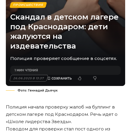
ПРОИСШЕСТВИЯ
Скандал в детском лагере
под Краснодаром: дети
жалуются на
издевательства
Полиция проверяет сообщение в соцсетях.
1 МИН ЧТЕНИЯ
26.06.2025 В 13:37
Фото: Геннадий Дьячук
Полиция начала проверку жалоб на буллинг в
детском лагере под Краснодаром. Речь идет о
«Школе лидерства Звезды».
Поводом для проверки стал пост одного из