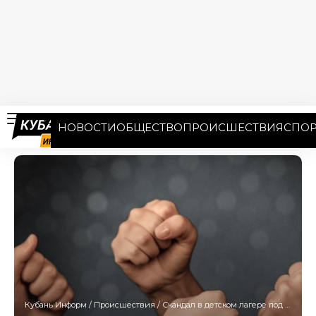
НОВОСТИ
ОБЩЕСТВО
ПРОИСШЕСТВИЯ
СПОР
Кубань Информ
/
Происшествия
/
Скандал в детском лагере под Краснодаром: дети жалуются на издевательства