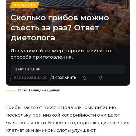
ОБЩЕСТВО
Сколько грибов можно
съесть за раз? Ответ
диетолога
Допустимый размер порции зависит от
способа приготовления.
2 МИН ЧТЕНИЯ
07.08.2025 В 20:00
Фото: Геннадий Дьячук
Грибы часто относят к правильному питанию
поскольку при низкой калорийности они дают
чувство сытости. Более того, содержащиеся в них
клетчатка и аминокислоты улучшают