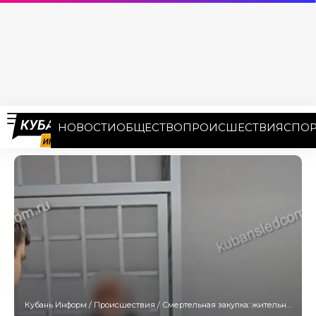
НОВОСТИ
ОБЩЕСТВО
ПРОИСШЕСТВИЯ
СПОР
Кубань Информ
/
Происшествия
/
Смертельная закупка: жительницу Армавира задушили из-за потраченных на продукты денег