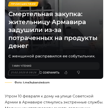
ПРОИСШЕСТВИЯ
Смертельная закупка:
жительницу Армавира
задушили из-за
потраченных на продукты
денег
С женщиной расправился ее собутыльник.
1 МИН ЧТЕНИЯ
21.02.2025 В 08:26
Фото: t.me/kubansledcom
Утром 10 февраля к дому на улице Советской
Армии в Армавире стянулись экстренные службы.