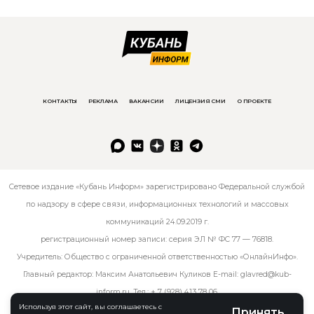
КОНТАКТЫ
РЕКЛАМА
ВАКАНСИИ
ЛИЦЕНЗИЯ СМИ
О ПРОЕКТЕ
Сетевое издание «Кубань Информ» зарегистрировано Федеральной службой
по надзору в сфере связи, информационных технологий и массовых
коммуникаций 24.09.2019 г.
регистрационный номер записи: серия ЭЛ № ФС 77 — 76818.
Учредитель: Общество с ограниченной ответственностью «ОнлайнИнфо».
Главный редактор: Максим Анатольевич Куликов E-mail:
glavred@kub-
inform.ru
. Тел.:
+ 7 (928) 413 78 06
.
Используя этот сайт, вы соглашаетесь с
Принять