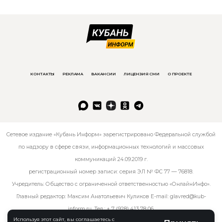
КОНТАКТЫ
РЕКЛАМА
ВАКАНСИИ
ЛИЦЕНЗИЯ СМИ
О ПРОЕКТЕ
Сетевое издание «Кубань Информ» зарегистрировано Федеральной службой
по надзору в сфере связи, информационных технологий и массовых
коммуникаций 24.09.2019 г.
регистрационный номер записи: серия ЭЛ № ФС 77 — 76818.
Учредитель: Общество с ограниченной ответственностью «ОнлайнИнфо».
Главный редактор: Максим Анатольевич Куликов E-mail:
glavred@kub-
inform.ru
. Тел.:
+ 7 (928) 413 78 06
.
Используя этот сайт, вы соглашаетесь с