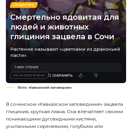
ОБЩЕСТВО
Смертельно ядовитая для
людей и животных
глициния зацвела в Сочи
Растение называют «цветками из драконьей
пасти».
1 МИН ЧТЕНИЯ
20.04.2025 В 16:44
Фото: «Кавказский заповедник»
В сочинском «Кавказском заповеднике» зацвела
глициния, крупная лиана. Она впечатляет своими
поникающими дуговидными кистями,
усыпанными сиреневыми, голубыми или