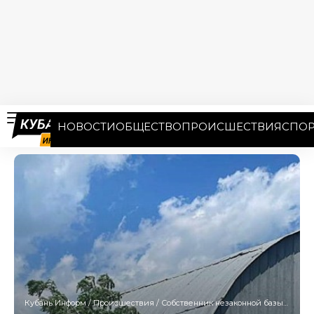
НОВОСТИ
ОБЩЕСТВО
ПРОИСШЕСТВИЯ
СПОР
Кубань Информ
/
Происшествия
/
Собственник незаконной базы отдыха снёс 55 построек в Темрюкском районе