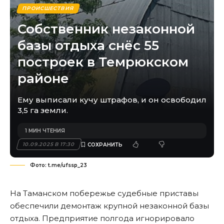
ПРОИСШЕСТВИЯ
Собственник незаконной
базы отдыха снёс 55
построек в Темрюкском
районе
Ему выписали кучу штрафов, и он освободил
3,5 га земли.
1 МИН ЧТЕНИЯ
10.09.2025 В 17:30
Фото: t.me/ufssp_23
На Таманском побережье судебные приставы
обеспечили демонтаж крупной незаконной базы
отдыха. Предприятие полгода игнорировало