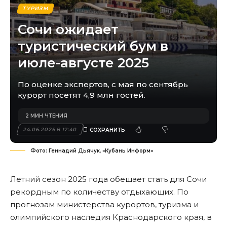
ТУРИЗМ
Сочи ожидает
туристический бум в
июле-августе 2025
По оценке экспертов, с мая по сентябрь
курорт посетят 4,9 млн гостей.
2 МИН ЧТЕНИЯ
24.06.2025 В 17:40
Фото: Геннадий Дьячук, «Кубань Информ»
Летний сезон 2025 года обещает стать для Сочи
рекордным по количеству отдыхающих. По
прогнозам министерства курортов, туризма и
олимпийского наследия Краснодарского края, в