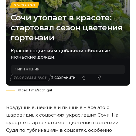
ОБЩЕСТВО
Сочи утопает в красоте:
стартовал сезон цветения
гортензии
Красок соцветиям добавили обильные
июньские дожди.
1 МИН ЧТЕНИЯ
30.06.2025 В 10:08
Фото: t.me/sochigul
Воздушные, нежные и пышные – все это о
шаровидных соцветиях, украсивших Сочи. На
курорте стартовал сезон цветения гортензии.
Судя по публикациям в соцсетях, особенно