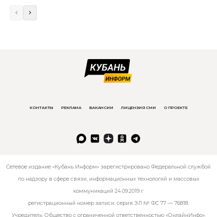
КОНТАКТЫ
РЕКЛАМА
ВАКАНСИИ
ЛИЦЕНЗИЯ СМИ
О ПРОЕКТЕ
Сетевое издание «Кубань Информ» зарегистрировано Федеральной службой
по надзору в сфере связи, информационных технологий и массовых
коммуникаций 24.09.2019 г.
регистрационный номер записи: серия ЭЛ № ФС 77 — 76818.
Учредитель: Общество с ограниченной ответственностью «ОнлайнИнфо».