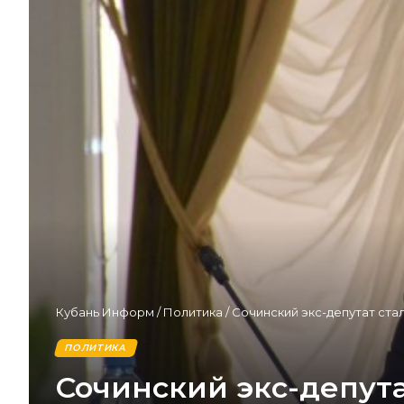
Кубань Информ
/
Политика
/
Сочинский экс-депутат ста
ПОЛИТИКА
Сочинский экс-депута