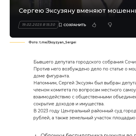
Сергею Эксузяну вменяют мошенн
19.02.2025 В 15:30
Фото: t.me/Eksyzyan_Sergei
Бывшего депутата городского собрания Сочи
Против него возбуждено дело по статье о мо
доме фигуранта.
Напомним, Сергей Эксузян был выбран депута
членом комитета по вопросам местного само
взаимодействию с общественными объединен
сокрытие доходов и имущества.
В 2023 году Центральный районный суд город
рублей, а также земельный участок площадью
Обломки беспилотника рухнули во д