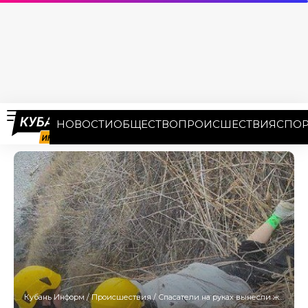
НОВОСТИ
ОБЩЕСТВО
ПРОИСШЕСТВИЯ
СПОР
Кубань Информ
/
Происшествия
/
Спасатели на руках вынесли женщину, сорвавшуюся с обрыва в Анапе