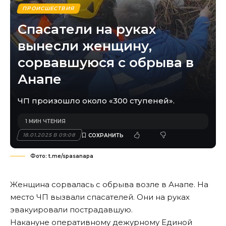
ПРОИСШЕСТВИЯ
Спасатели на руках
вынесли женщину,
сорвавшуюся с обрыва в
Анапе
ЧП произошло около «300 ступеней».
1 МИН ЧТЕНИЯ
18.01.2025 В 09:08
Фото: t.me/spasanapa
Женщина сорвалась с обрыва возле в Анапе. На
место ЧП вызвали спасателей. Они на руках
эвакуировали пострадавшую.
Накануне оперативному дежурному Единой