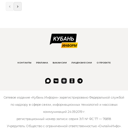
КОНТАКТЫ
РЕКЛАМА
ВАКАНСИИ
ЛИЦЕНЗИЯ СМИ
О ПРОЕКТЕ
Сетевое издание «Кубань Информ» зарегистрировано Федеральной службой
по надзору в сфере связи, информационных технологий и массовых
коммуникаций 24.09.2019 г.
регистрационный номер записи: серия ЭЛ № ФС 77 — 76818.
Учредитель: Общество с ограниченной ответственностью «ОнлайнИнфо».