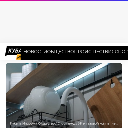
НОВОСТИ
ОБЩЕСТВО
ПРОИСШЕСТВИЯ
СПОР
Кубань Информ
/
Общество
/
Спор между УК и газовой компанией оставил без горячей воды МКД Краснодара