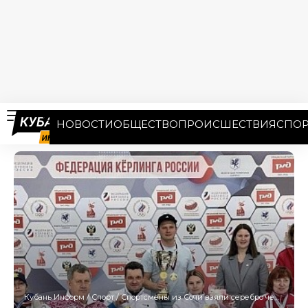
НОВОСТИ
ОБЩЕСТВО
ПРОИСШЕСТВИЯ
СПОР
Кубань Информ
/
Спорт
/
Спортсмены из Сочи взяли серебро чемпионата России по керлингу на колясках