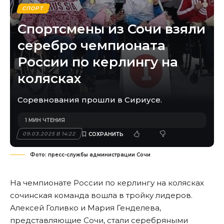
СПОРТ
Спортсмены из Сочи взяли
серебро чемпионата
России по керлингу на
колясках
Соревнования прошли в Сириусе.
1 МИН ЧТЕНИЯ
09.03.2025 В 14:22
Фото: пресс-службы администрации Сочи
На чемпионате России по керлингу на колясках
сочинская команда вошла в тройку лидеров.
Алексей Голивко и Мария Генделева,
представляющие Сочи, стали серебряными