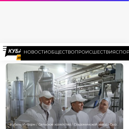
НОВОСТИ
ОБЩЕСТВО
ПРОИСШЕСТВИЯ
СПОР
Кубань Информ
/
Сельское хозяйство
/
Староминской завод «Сыродел» расширяет производство сыров