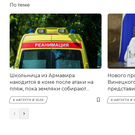
По теме
Школьница из Армавира
Нового пр
находится в коме после атаки на
Винецког
пляж, пока земляки собирают
представил
помощь
6 АВГУСТА В 15:26
6 АВГУСТА В 1