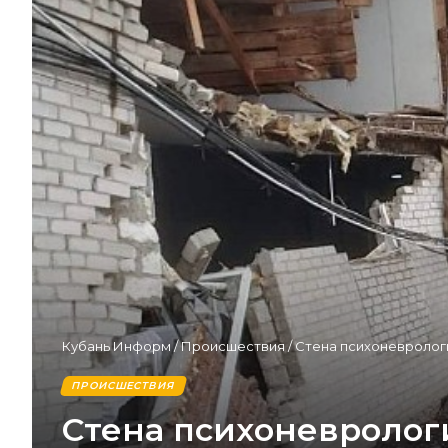
Кубань Информ
/
Происшествия
/
Стена психоневрологи
ПРОИСШЕСТВИЯ
Стена психоневролог