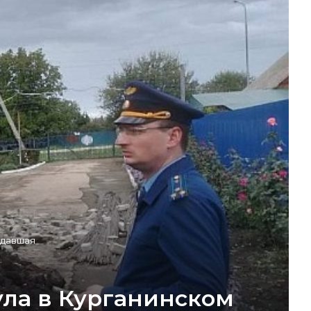
адавшая
ула в Курганинском