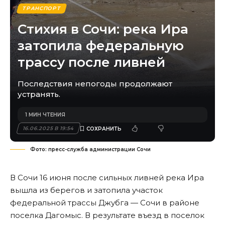
ТРАНСПОРТ
Стихия в Сочи: река Ира
затопила федеральную
трассу после ливней
Последствия непогоды продолжают
устранять.
1 МИН ЧТЕНИЯ
16.06.2025 В 19:54
Фото: пресс-служба администрации Сочи
В Сочи 16 июня после сильных ливней река Ира
вышла из берегов и затопила участок
федеральной трассы Джубга — Сочи в районе
поселка Дагомыс. В результате въезд в поселок