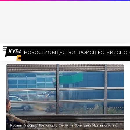
НОВОСТИ
ОБЩЕСТВО
ПРОИСШЕСТВИЯ
СПОР
Кубань Информ
/
Транспорт
/
Стихия в Сочи: река Ира затопила федеральную трассу после ливней