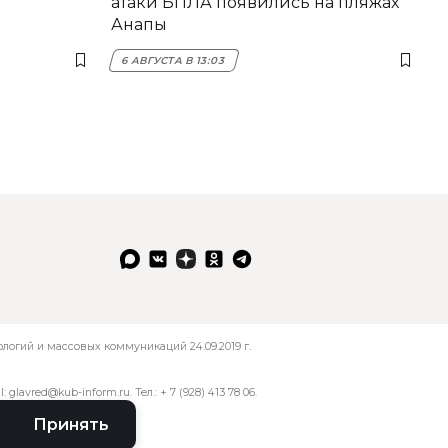
атаки БПЛА появились на пляжах
Анапы
6 АВГУСТА В 13:03
огий и массовых коммуникаций 24.09.2019 г.
l:
glavred@kub-inform.ru
. Тел.:
+ 7 (928) 413 78 06
.
Принять