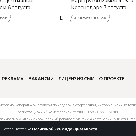
о официально
маршрутов изменится в
и 6 августа
Краснодаре 7 августа
5:03
6 АВГУСТА В 14:09
РЕКЛАМА
ВАКАНСИИ
ЛИЦЕНЗИЯ СМИ
О ПРОЕКТЕ
ировано Федеральной службой по надзору в сфере связи, информационных технол
регистрационный номер записи: серия ЭЛ № ФС 77 — 76818.
твенностью «ОнлайнИнфо». Главный редактор: Максим Анатольевич Куликов E-mai
 вы соглашаетесь с
Политикой конфиденциальности
.