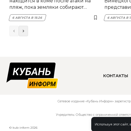
находится в коме после атаки на
Винецког
пляж, пока земляки собирают
представил
помощь
6 АВГУСТА В 15:26
6 АВГУСТА В 1
КОНТАКТЫ
Сетевое издание «Кубань Информ» зарегистр
Учредитель: Общество с ограниченной ответс
Используя этот сайт,
© kub-inform 2026