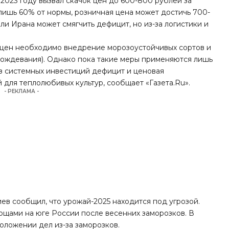
2023 году вызвал скачок цен до 600-800 рублей за
 лишь 60% от нормы, розничная цена может достичь 700-
ли Ирана может смягчить дефицит, но из-за логистики и
 цен необходимо внедрение морозоустойчивых сортов и
дождевания). Однако пока такие меры применяются лишь
з системных инвестиций дефицит и ценовая
 для теплолюбивых культур, сообщает «Газета.Ru».
- РЕКЛАМА -
риев сообщил, что урожай-2025 находится под угрозой.
вощами на юге России после весенних заморозков. В
оложении дел из-за заморозков.