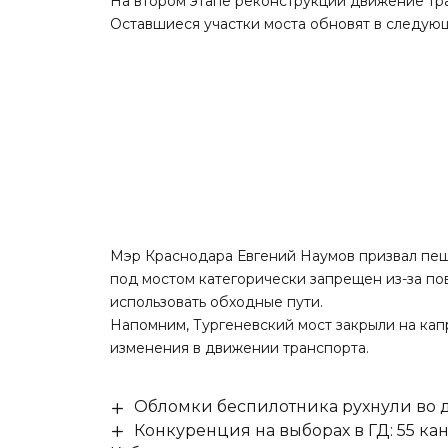
На втором этапе реконструкции движение тр
Оставшиеся участки моста обновят в следующ
Мэр Краснодара Евгений Наумов
призвал
пеш
под мостом категорически запрещен из-за п
использовать обходные пути.
Напомним, Тургеневский мост
закрыли
на кап
изменения в движении транспорта.
Обломки беспилотника рухнули во д
Конкуренция на выборах в ГД: 55 ка