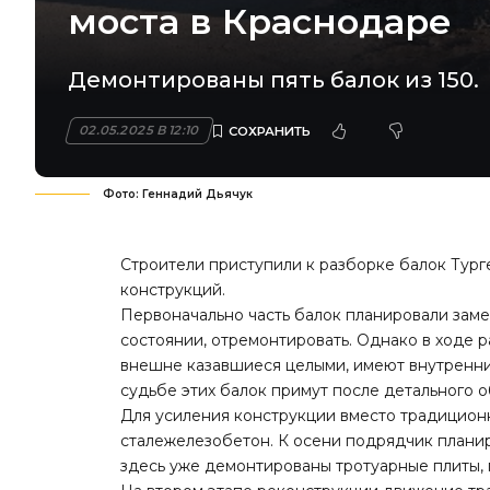
моста в Краснодаре
Демонтированы пять балок из 150.
02.05.2025 В 12:10
Фото: Геннадий Дьячук
Строители приступили к разборке балок Турге
конструкций.
Первоначально часть балок планировали заме
состоянии, отремонтировать. Однако в ходе 
внешне казавшиеся целыми, имеют внутренн
судьбе этих балок примут после детального 
Для усиления конструкции вместо традицио
сталежелезобетон. К осени подрядчик планир
здесь уже демонтированы тротуарные плиты, 