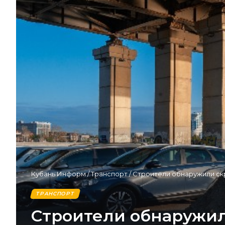
Кубань Информ
/
Транспорт
/
Строители обнаружили ск
ТРАНСПОРТ
Строители обнаружил