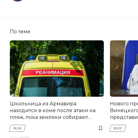
По теме
Школьница из Армавира
Нового пр
находится в коме после атаки на
Винецког
пляж, пока земляки собирают
представил
помощь
15:26
15:03