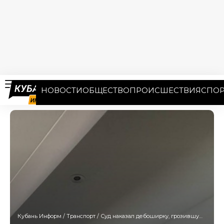
НОВОСТИ
ОБЩЕСТВО
ПРОИСШЕСТВИЯ
СПОР
Кубань Информ
/
Транспорт
/
Суд наказал дебоширку, грозившую поджечь летевший из Сочи самолет