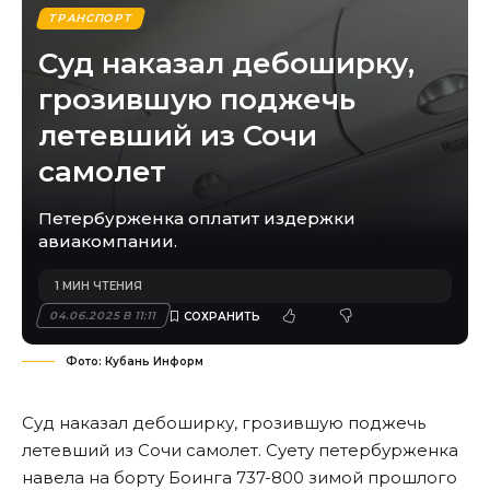
ТРАНСПОРТ
Суд наказал дебоширку,
грозившую поджечь
летевший из Сочи
самолет
Петербурженка оплатит издержки
авиакомпании.
1 МИН ЧТЕНИЯ
04.06.2025 В 11:11
Фото: Кубань Информ
Суд наказал дебоширку, грозившую поджечь
летевший из Сочи самолет. Суету петербурженка
навела на борту Боинга 737-800 зимой прошлого