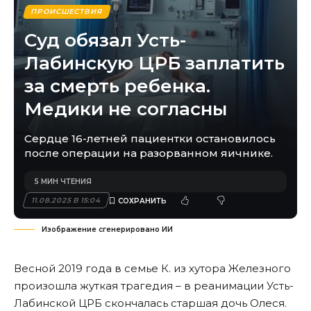
ПРОИСШЕСТВИЯ
Суд обязал Усть-
Лабинскую ЦРБ заплатить
за смерть ребенка.
Медики не согласны
Сердце 16-летней пациентки остановилось
после операции на разорванном яичнике.
5 МИН ЧТЕНИЯ
11.08.2025 В 15:04
Изображение сгенерировано ИИ
Весной 2019 года в семье К. из хутора Железного
произошла жуткая трагедия – в реанимации Усть-
Лабинской ЦРБ скончалась старшая дочь Олеся.