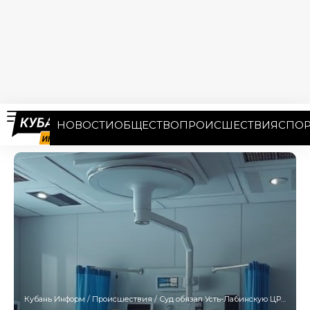
НОВОСТИ
ОБЩЕСТВО
ПРОИСШЕСТВИЯ
СПОР
Кубань Информ
/
Происшествия
/
Суд обязал Усть-Лабинскую ЦРБ заплатить за смерть ребенка. Медики не согласны