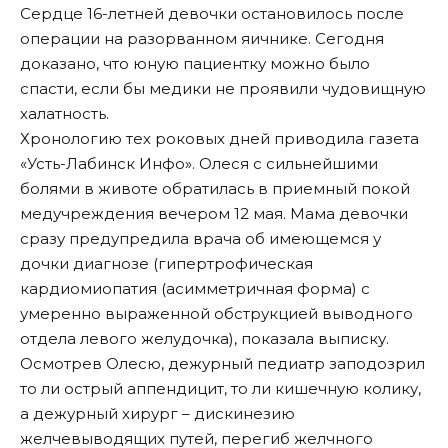
Сердце 16-летней девочки остановилось после
операции на разорванном яичнике. Сегодня
доказано, что юную пациентку можно было
спасти, если бы медики не проявили чудовищную
халатность.
Хронологию тех роковых дней приводила газета
«
Усть-Лабинск Инфо
». Олеся с сильнейшими
болями в животе обратилась в приемный покой
медучреждения вечером 12 мая. Мама девочки
сразу предупредила врача об имеющемся у
дочки диагнозе (гипертрофическая
кардиомиопатия (асимметричная форма) с
умеренно выраженной обструкцией выводного
отдела левого желудочка), показала выписку.
Осмотрев Олесю, дежурный педиатр заподозрил
то ли острый аппендицит, то ли кишечную колику,
а дежурный хирург – дискинезию
желчевыводящих путей, перегиб желчного