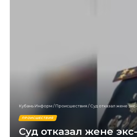
Кубань Информ
/
Происшествия
/
Суд отказал жене эк
ПРОИСШЕСТВИЯ
Суд отказал жене эк