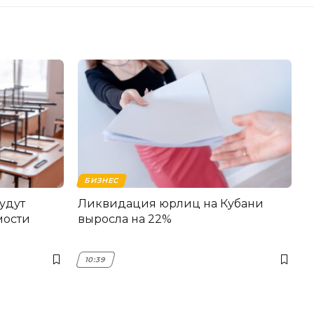
БИЗНЕС
удут
Ликвидация юрлиц на Кубани
мости
выросла на 22%
10:39