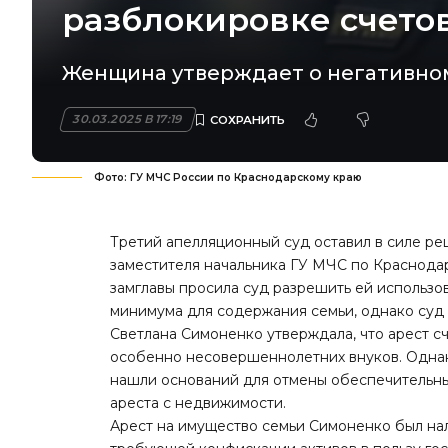
разблокировке счето
Женщина утверждает о негативном
30.03.2025 В 17:19
Фото: ГУ МЧС России по Краснодарскому краю
Третий апелляционный суд оставил в силе ре
заместителя начальника ГУ МЧС по Краснода
замглавы просила суд разрешить ей использо
минимума для содержания семьи, однако суд 
Светлана Симоненко утверждала, что арест сч
особенно несовершеннолетних внуков. Однако
нашли оснований для отмены обеспечительны
ареста с недвижимости.
Арест на имущество семьи Симоненко был нал