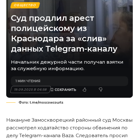
ОБЩЕСТВО
Суд продлил арест
полицейскому из
Краснодара за «слив»
данных Telegram-каналу
Начальник дежурной части получал взятки
за служебную информацию.
1 МИН ЧТЕНИЯ
19.09.2025 В 06:58
Фото: t.me/moscowcourts
Накануне Замоскворецкий районный суд Москвы
рассмотрел ходатайство стороны обвинения по
делу Telegram-канала Baza. Следователь просил