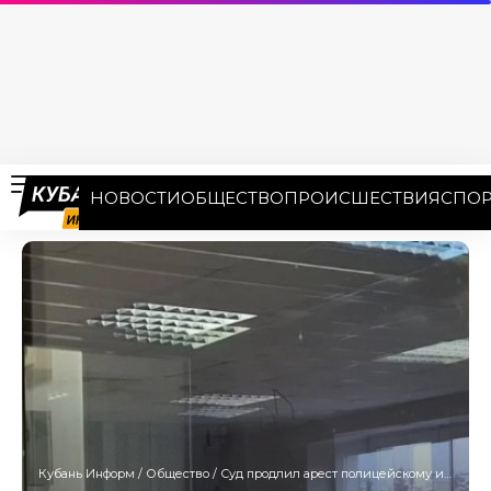
НОВОСТИ
ОБЩЕСТВО
ПРОИСШЕСТВИЯ
СПОР
Кубань Информ
/
Общество
/
Суд продлил арест полицейскому из Краснодара за «слив» данных Telegram-каналу