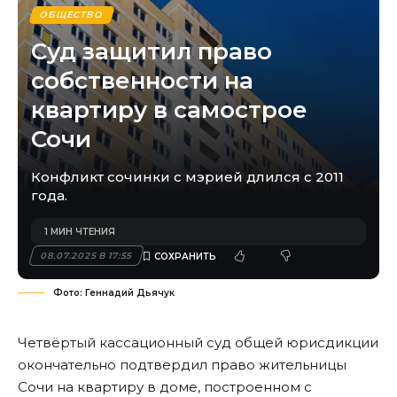
ОБЩЕСТВО
Суд защитил право
собственности на
квартиру в самострое
Сочи
Конфликт сочинки с мэрией длился с 2011
года.
1 МИН ЧТЕНИЯ
08.07.2025 В 17:55
Фото: Геннадий Дьячук
Четвёртый кассационный суд общей юрисдикции
окончательно подтвердил право жительницы
Сочи на квартиру в доме, построенном с