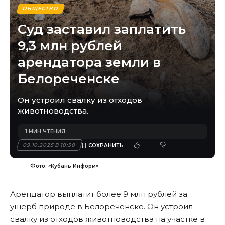
ОБЩЕСТВО
Суд заставил заплатить
9,3 млн рублей
арендатора земли в
Белореченске
Он устроил свалку из отходов
животноводства.
1 МИН ЧТЕНИЯ
09.10.2025 В 10:30
Фото: «Кубань Информ»
Арендатор выплатит более 9 млн рублей за
ущерб природе в Белореченске. Он устроил
свалку из отходов животноводства на участке в