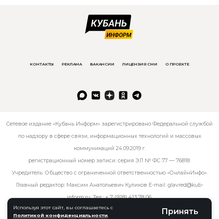
КОНТАКТЫ
РЕКЛАМА
ВАКАНСИИ
ЛИЦЕНЗИЯ СМИ
О ПРОЕКТЕ
Сетевое издание «Кубань Информ» зарегистрировано Федеральной службой
по надзору в сфере связи, информационных технологий и массовых
коммуникаций 24.09.2019 г.
регистрационный номер записи: серия ЭЛ № ФС 77 — 76818.
Учредитель: Общество с ограниченной ответственностью «ОнлайнИнфо».
Главный редактор: Максим Анатольевич Куликов E-mail:
glavred@kub-
inform.ru
. Тел.:
+ 7 (928) 413 78 06
.
Используя этот сайт, вы соглашаетесь с
Принять
Политикой конфиденциальности
.
© kub-inform 2026