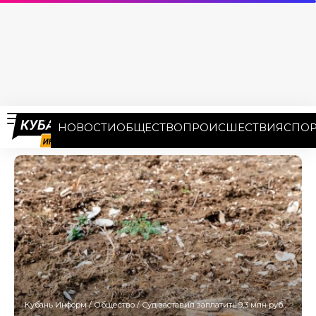
НОВОСТИ
ОБЩЕСТВО
ПРОИСШЕСТВИЯ
СПОР
Кубань Информ
/
Общество
/
Суд заставил заплатить 9,3 млн рублей арендатора земли в Белореченске