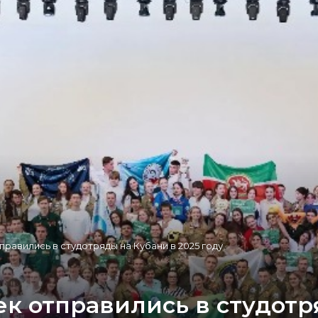
равились в студотряды на Кубани в 2025 году
к отправились в студотр